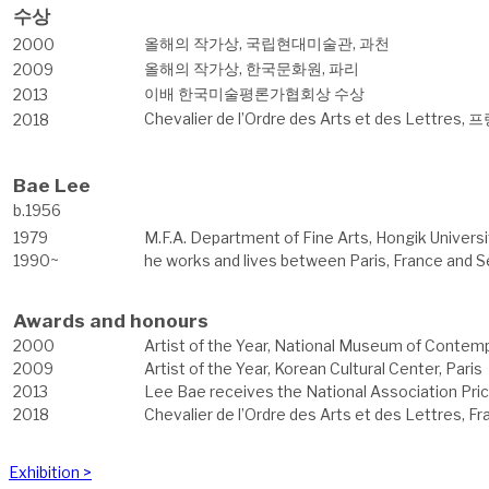
수상
올해의 작가상, 국립현대미술관, 과천
2000
올해의 작가상, 한국문화원, 파리
2009
이배 한국미술평론가협회상 수상
2013
Chevalier de l’Ordre des Arts et des Lettres,
2018
Bae Lee
b.1956
1979
M.F.A. Department of Fine Arts, Hongik Universi
1990~
he works and lives between Paris, France and S
Awards and honours
2000
Artist of the Year, National Museum of Contem
2009
Artist of the Year, Korean Cultural Center, Paris
2013
Lee Bae receives the National Association Price
2018
Chevalier de l’Ordre des Arts et des Lettres, F
Exhibition >