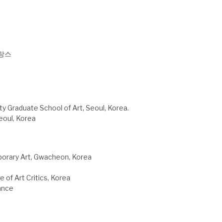
 프랑스
ty Graduate School of Art, Seoul, Korea.
eoul, Korea
porary Art, Gwacheon, Korea
 of Art Critics, Korea
rance